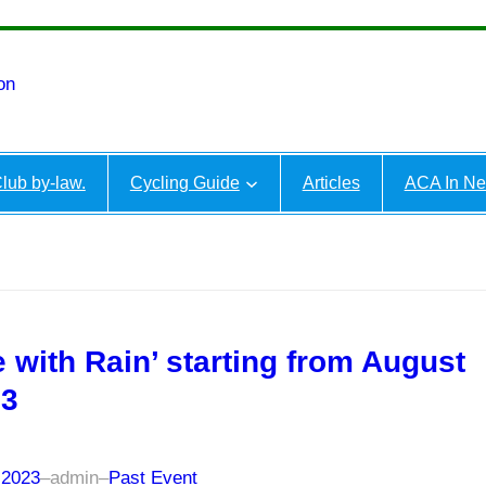
on
lub by-law.
Cycling Guide
Articles
ACA In N
e with Rain’ starting from August
23
 2023
–
admin
–
Past Event