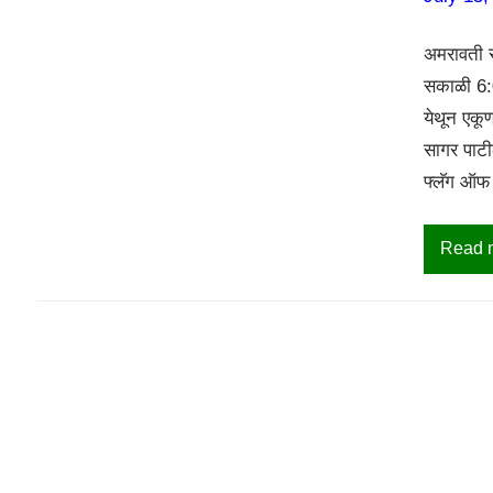
अमरावती स
सकाळी 6:
येथून एकूण
सागर पाटील
फ्लॅग ऑफ 
Read 