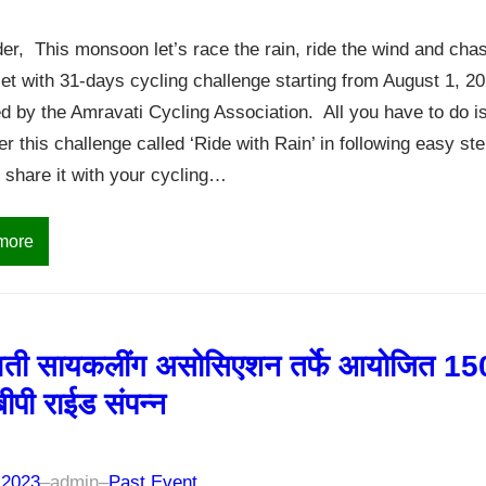
er, This monsoon let’s race the rain, ride the wind and cha
et with 31-days cycling challenge starting from August 1, 2
d by the Amravati Cycling Association. All you have to do i
ter this challenge called ‘Ride with Rain’ in following easy st
 share it with your cycling…
more
ती सायकलींग असोसिएशन तर्फे आयोजित 15
ीपी राईड संपन्न
 2023
–
admin
–
Past Event