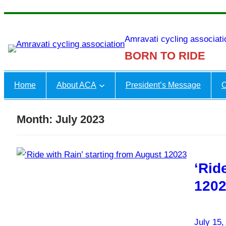
Skip
to
Amravati cycling associati
content
BORN TO RIDE
Home
About ACA
President’s Message
C
Month:
July 2023
‘Rid
120
July 15,