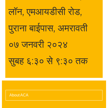
लॉन, एमआयडीसी रोड,
पुराना बाईपास, अमरावती
०७ जनवरी २०२४
सुबह ६:३० से ९:३० तक
About ACA