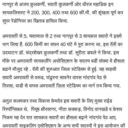
नागपुर से अजय कुलकर्णी, स्वाती कुलकर्णी ओर धीरज महाडिक इन
सायकलिसस्ट ने 200, 300, 400 तथा 600 की.मी. की शृंखला पूर्ण कर
सुपर रेंडोनियर का खिताब हासिल किया.
अमरावती से 5, यवतमाल से 2 तथा नागपूर से 3 सायकल सवारो ने इसमे
भाग लिया हैं. 600 किमी का सफर 40 घंटे मे पुरा करना था. इस रॅली का
उदघाटन डॉ. चंद्रशेखर कुलकर्णी तथा डॉ. सुरीता डफले ने किया. इस
मौके पर अमरावती सायकलींग असोसिएशन के सदस्य बडी संख्या मे हौसला
बढाने मौजुद रहे . रॅली की शुरुआत जिला स्टेडियम से हुई. यह साहसी
सवारी अमरावती से वरूड, पांढुरना सावनेर वापस नांदगांव पेठ से
तिवसा, वाडी से वापस अमरावती ज़िला स्टेडियम का मार्ग तय किया गया.
अतुल कलमकर तथा विकास केमदेव इस सवारी के लिए मुख्य राईड
रिस्पॉन्सिबल थे. पियूष क्षीरसागर, नीता कक्कड़, विनोद वानखडे व केशव
निकम यह देर रात सायकल सवारों का हौसला बढ़ाने नांदगांव पेठ आए.
अमरावती साइकलिंग एसोसिएशन के अन्य सभी सदस्यों ने इस आयोजन की