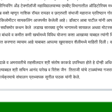
ियरिंग अँड टेक्नॉलॉजी महाविद्यालयाच्या एमबीए विभागातील ऑडिटोरियम मध
्रमुख वक्ते म्हणून नाशिक रॉयल रायडर व छत्रपती संभाजी महाराज प्रतिष्ठान ग
 किलोमीटर सायकलिंग आजपर्यंत केलेली आहे। डॉक्टर आबा पाटील यांनी आपल
व सर्वांसमोर कथन केले लडाख सारख्या दुर्गम भागामध्ये सायकल अथवा मोटर
ावे व कमीत कमी खर्चामध्ये विविध योजना कशा आखाव्या याबद्दल त्यांनी विस्तृत
करणारा व्यायाम आहे याबाबत आपल्या खुमासदार शैलीमध्ये माहिती दिली। वर्षभर चाल
गदाळे व अमरावतीचे तहसीलदार श्री संतोष काकडे उपस्थित होते हे दोन्ही अ
ेतल्याबद्दल श्री सचिन आनंद पारेख व रितेश जैन तिताजी यांचे टाळ्यांच्या गजरा
यक्रमाचे संचालन प्राध्यापक सुनील पाठक यांनी केले.