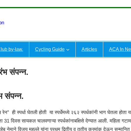
on
lub by-law.
Cycling Guide
Articles
ACA In N
ंभ संपन्न.
भ संपन्न.
ी स्पर्धा घेतली होती या स्पर्धेमध्ये २६२ स्पर्धकांनी भाग घेतला होता यापैकी
वस सायकल चालवणाऱ्या स्पर्धकांनाबक्षिसे देण्यात आली. महिला गटामध्ये 
नेमाने विजय महल्ले यांना प्रथम द्वितीय व तृतीय क्रमांक देऊन सन्मानित करण