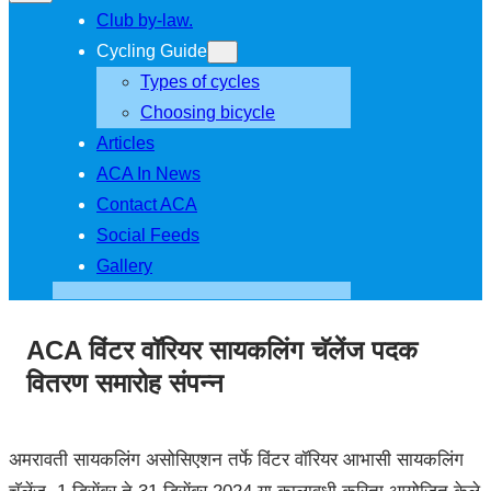
Club by-law.
Cycling Guide
Types of cycles
Choosing bicycle
Articles
ACA In News
Contact ACA
Social Feeds
Gallery
ACA विंटर वॉरियर सायकलिंग चॅलेंज पदक
वितरण समारोह संपन्न
अमरावती सायकलिंग असोसिएशन तर्फे विंटर वॉरियर आभासी सायकलिंग