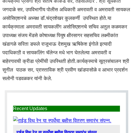
कार्यक्रमा प्रसंगी श्री संतोष काकडे सर, तहसीलदार . श्री सूर्यकांत
जगदाळे सर, उपविभागीय पोलीस अधिकारी अमरावती व अमरावती सायकल
असोसिएशनचे अध्यक्ष डॉ.चंद्रशेखर कुलकर्णी उपस्थित होते.या
कार्यक्रमाला अमरावती सायकलींग असोसिएशनचे सचिव अतुल कळमकर
उपाध्यक्ष संजय मेंडसे कोषाध्यक्ष पियुष क्षीरसागर सहसचिव लक्ष्मीकांत
खंडागळे सरिता डफले राजूभाऊ देशमुख ऋषिकेश इंगोले इत्यादी
पदाधिकाऱी व सायकलिंग चॅलेन्ज मधे भाग घेतलेल्या अमरावती व
बाहेरगावची क्रीडा प्रेमींची उपस्थिती होती.कार्यक्रमाचे सूत्रसंचालन श्री
सुनील पाठक सर, प्रास्ताविक श्री प्रवीण खांडपासोळे व आभार प्रदर्शन
सलोनी पडवळकर यांनी केले.
Recent Updates
राईड विथ रेन या स्पर्धेचा बक्षीस वितरण समारंभ संपन्न.